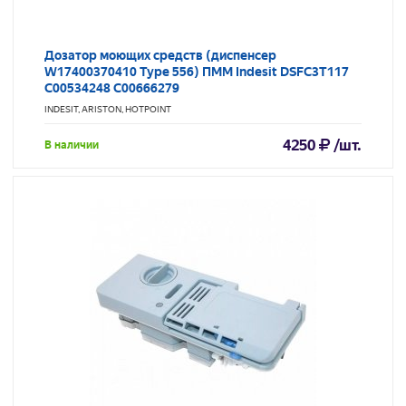
Дозатор моющих средств (диспенсер
W17400370410 Type 556) ПММ Indesit DSFC3T117
C00534248 C00666279
INDESIT, ARISTON, HOTPOINT
4250
/шт.
В наличии