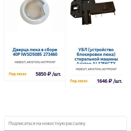
Дверца люка в сборе
УБЛ (устройство
40P IWSD5085 273460
блокировки люка)
стиральной машины
INDESIT, ARISTON, HOTPOINT
Ariston AL1256CTX
С00050061
INDESIT, ARISTON, HOTPOINT
5850
/шт.
Под заказ
1646
/шт.
Под заказ