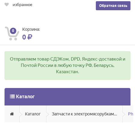
избранное
Обратная связь
Корзина:
0
0
Отправляем товар СДЭКом, DPD, Яндекс-доставкой и
Почтой России в любую точку РФ, Беларусь,
Казахстан.
Каталог
Каталог
Запчасти к электромясорубкам, соковыжималкам, блендерам, кухонным комбайнам, кофемолкам, пароваркам
Phi