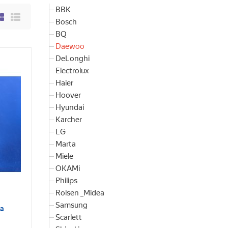
BBK
Bosch
BQ
Daewoo
DeLonghi
Electrolux
Haier
Hoover
Hyundai
Karcher
LG
Marta
Miele
OKAMi
Philips
Rolsen _Midea
Samsung
ра
Scarlett