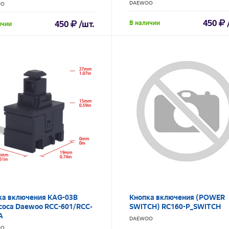
RCС-601/RCC-602RA
DAEWOO
OO
450
450
/шт.
В наличии
ичии
ка включения KAG-03B
Кнопка включения (POWER
соса Daewoo RCC-601/RCC-
SWITCH) RC160-P_SWITCH
A
DAEWOO
OO