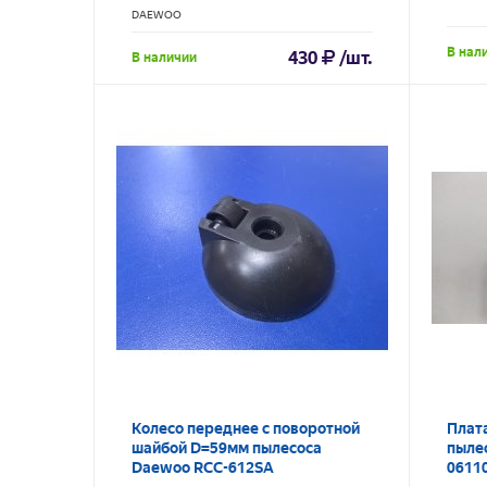
DAEWOO
В нал
430
/шт.
В наличии
Колесо переднее с поворотной
Плат
шайбой D=59мм пылесоса
пыле
Daewoo RCC-612SA
0611