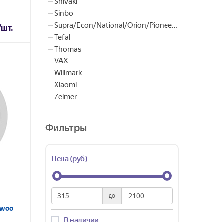
Shivaki
Sinbo
Supra/Econ/National/Orion/Pioneer/JVC
/шт.
Tefal
Thomas
VAX
Willmark
Xiaomi
Zelmer
Фильтры
Цена (руб)
до
ewoo
В наличии