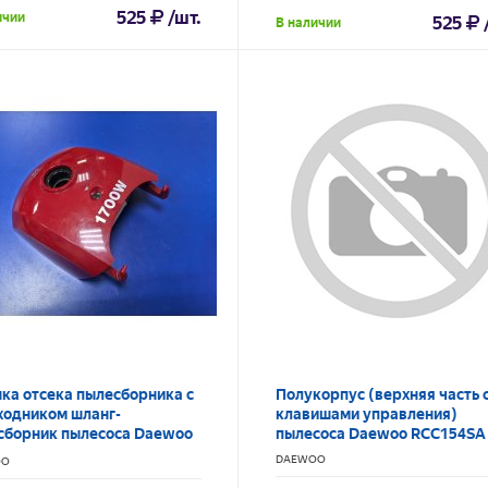
525
/шт.
ичии
525
В наличии
ка отсека пылесборника с
Полукорпус (верхняя часть 
ходником шланг-
клавишами управления)
сборник пылесоса Daewoo
пылесоса Daewoo RCС154SA
80RA
DAEWOO
OO