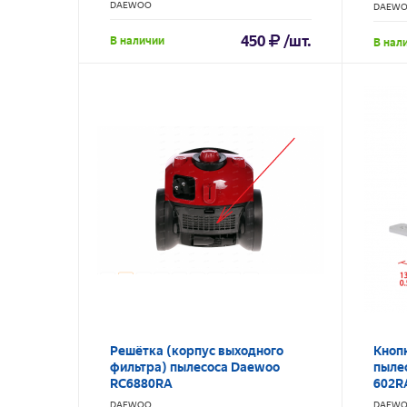
612/
DAEWOO
DAEW
450
/шт.
В наличии
В нал
Решётка (корпус выходного
Кноп
фильтра) пылесоса Daewoo
пыле
RC6880RA
602R
DAEWOO
DAEW