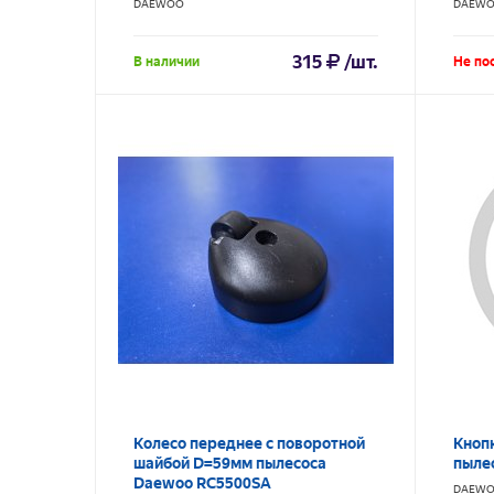
DAEWOO
DAEW
315
/шт.
В наличии
Не по
Колесо переднее с поворотной
Кноп
шайбой D=59мм пылесоса
пыле
Daewoo RC5500SA
DAEW