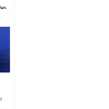
/шт.
)
а)