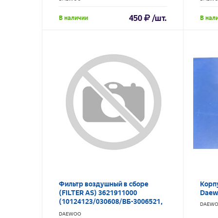
450
/шт.
В наличии
В нал
Фильтр воздушный в сборе
Корп
(FILTER AS) 3621911000
Daew
(10124123/030608/ВБ-3006521,
DAEW
Корея, Daewoo)
DAEWOO