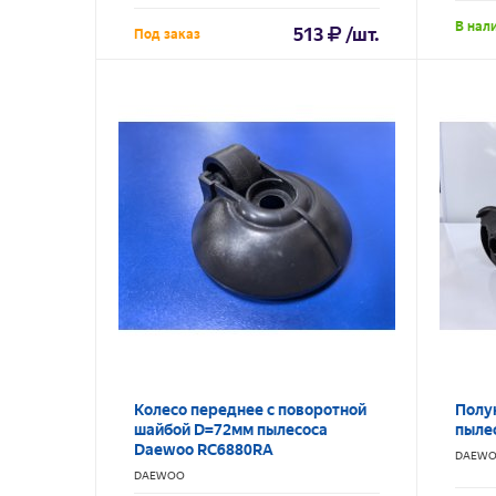
В нал
513
/шт.
Под заказ
Колесо переднее с поворотной
Полу
шайбой D=72мм пылесоса
пыле
Daewoo RC6880RA
DAEW
DAEWOO