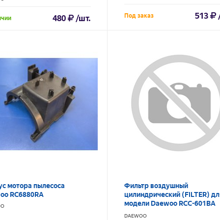
513
Под заказ
480
/шт.
ичии
ус мотора пылесоса
Фильтр воздушный
oo RC6880RA
цилиндрический (FILTER) дл
модели Daewoo RCC-601BA
OO
60101037 Не поставляется!!!
DAEWOO