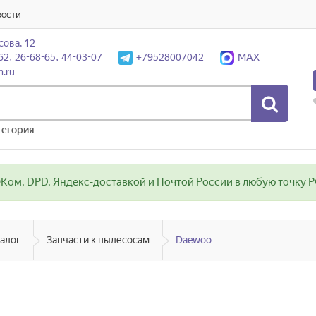
вости
сова, 12
62, 26-68-65, 44-03-07
+79528007042
MAX
n.ru
тегория
ом, DPD, Яндекс-доставкой и Почтой России в любую точку РФ
алог
Запчасти к пылесосам
Daewoo