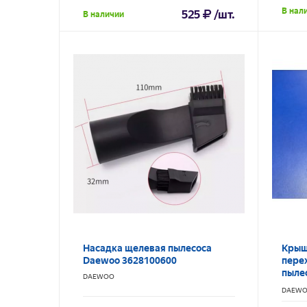
В нал
525
/шт.
В наличии
Насадка щелевая пылесоса
Крыш
Daewoo 3628100600
пере
пыле
DAEWOO
RC68
DAEW