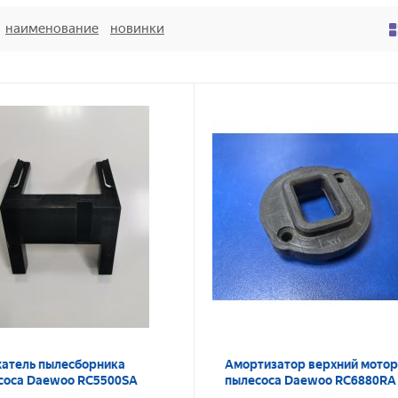
наименование
новинки
атель пылесборника
Амортизатор верхний мото
соса Daewoo RC5500SA
пылесоса Daewoo RC6880RA