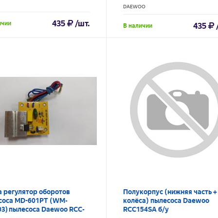
DAEWOO
435
/шт.
ичии
435
В наличии
а регулятор оборотов
Полукорпус (нижняя часть +
соса MD-601PT (WM-
колёса) пылесоса Daewoo
03) пылесоса Daewoo RCC-
RCС154SA б/у