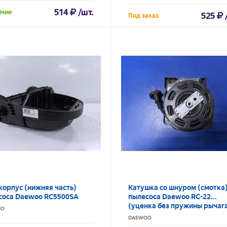
514
/шт.
ичии
525
Под заказ
корпус (нижняя часть)
Катушка со шнуром (смотка
соса Daewoo RC5500SA
пылесоса Daewoo RC-22...
(уценка без пружины рычаг
OO
DAEWOO