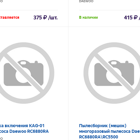
OO
DAEWOO
375
/шт.
415
ставляется
В наличии
ка включения KAG-01
Пылесборник (мешок)
соса Daewoo RC6880RA
многоразовый пылесоса Da
RC6880RA\RC5500
OO