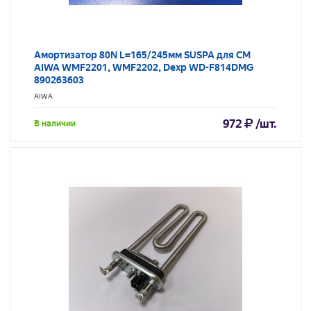
Амортизатор 80N L=165/245мм SUSPA для СМ
AIWA WMF2201, WMF2202, Dexp WD-F814DMG
890263603
AIWA
972
/шт.
В наличии