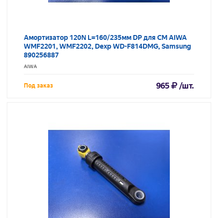
Амортизатор 120N L=160/235мм DP для СМ AIWA
WMF2201, WMF2202, Dexp WD-F814DMG, Samsung
890256887
AIWA
965
/шт.
Под заказ