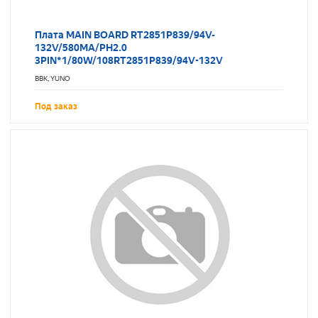
Плата MAIN BOARD RT2851P839/94V-
132V/580MA/PH2.0
3PIN*1/80W/108RT2851P839/94V-132V
RT2851P839-50A8A
BBK, YUNO
Под заказ