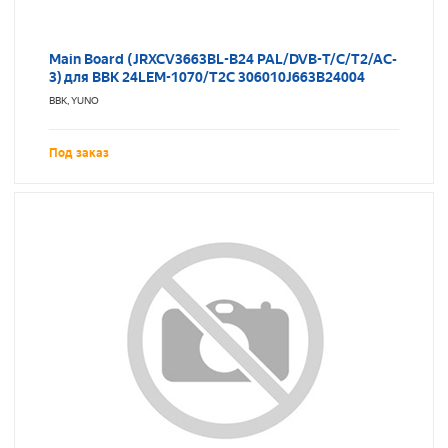
Main Board (JRXCV3663BL-B24 PAL/DVB-T/C/T2/AC-
3) для BBK 24LEM-1070/T2C 306010J663B24004
BBK, YUNO
Под заказ