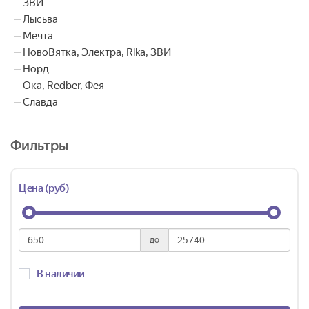
ЗВИ
Лысьва
Мечта
НовоВятка, Электра, Rika, ЗВИ
Норд
Ока, Redber, Фея
Славда
Фильтры
Цена (руб)
до
В наличии