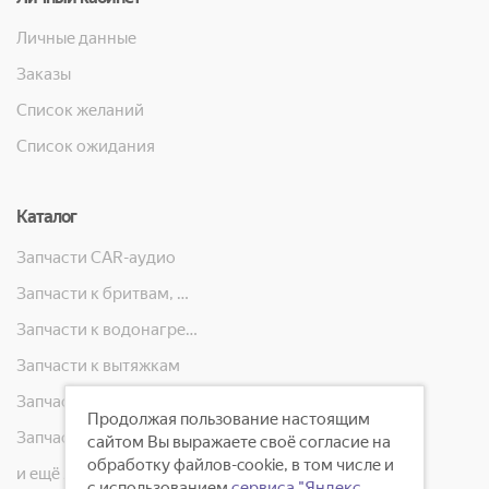
Личные данные
Заказы
Список желаний
Список ожидания
Каталог
Запчасти CAR-аудио
Запчасти к бритвам, машинкам для стрижки, фенам, эпиляторам, зубным щёткам
Запчасти к водонагревателям
Запчасти к вытяжкам
Запчасти к кондиционерам
Продолжая пользование настоящим
Запчасти к масляным радиаторам, вентиляторам, увлажнителям воздуха и теплотехнике
сайтом Вы выражаете своё согласие на
обработку файлов-cookie, в том числе и
и ещё 23 категорий
с использованием
сервиса "Яндекс