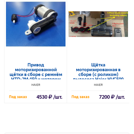
Привод
Щётка
моторизированной
моторизированная в
щётки в сборе с ремнём
сборе (c роликом)
HTD-2M-150 и мотором
пылесоса Haier HVC500
CDMS07855 пылесоса
HAIER
HAIER
Haier HVC550
4530
/шт.
7200
/шт.
Под заказ
Под заказ