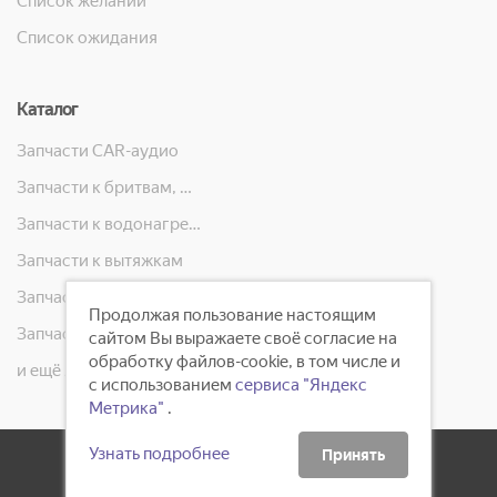
Список желаний
Список ожидания
Каталог
Запчасти CAR-аудио
Запчасти к бритвам, машинкам для стрижки, фенам, эпиляторам, зубным щёткам
Запчасти к водонагревателям
Запчасти к вытяжкам
Запчасти к кондиционерам
Продолжая пользование настоящим
Запчасти к масляным радиаторам, вентиляторам, увлажнителям воздуха и теплотехнике
сайтом Вы выражаете своё согласие на
обработку файлов-cookie, в том числе и
и ещё 23 категорий
с использованием
сервиса "Яндекс
Метрика"
.
Узнать подробнее
Принять
2008 - 2026 ©
ГлавБытСервис