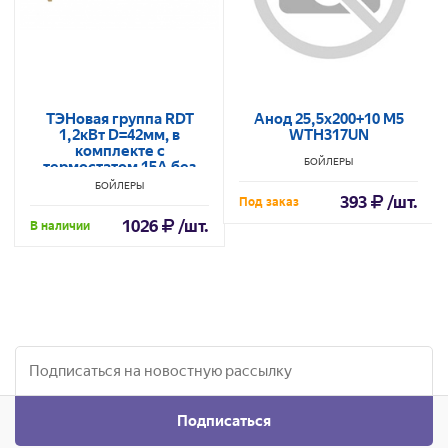
ТЭНовая группа RDT
Анод 25,5х200+10 М5
1,2кВт D=42мм, в
WTH317UN
комплекте с
БОЙЛЕРЫ
термостатом 15A без
анода Китай (гарантия 2
БОЙЛЕРЫ
недели)
393
/шт.
Под заказ
1026
/шт.
В наличии
Подписаться