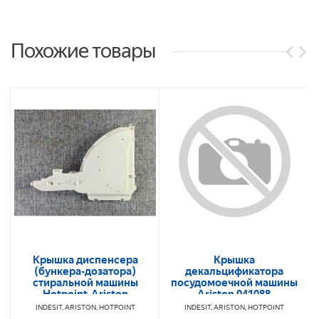
Похожие товары
Крышка диспенсера
Крышка
(бункера-дозатора)
декальцификатора
стиральной машины
посудомоечной машины
Hotpoint-Ariston
Ariston 041088
WMF720 C00115912
INDESIT, ARISTON, HOTPOINT
INDESIT, ARISTON, HOTPOINT