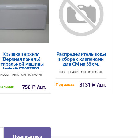
Крышка верхняя
Распределитель воды
Тер
(Верхняя панель)
в сборе с клапанами
регу
стиральной машины
для СМ на 33 см.
стираль
Indesit C0037597
Indesit
INDESIT, ARISTON, HOTPOINT
INDESIT, ARISTON, HOTPOINT
INDESIT, AR
3131
/шт.
Под заказ
750
/шт.
наличии
В наличии
Подписаться