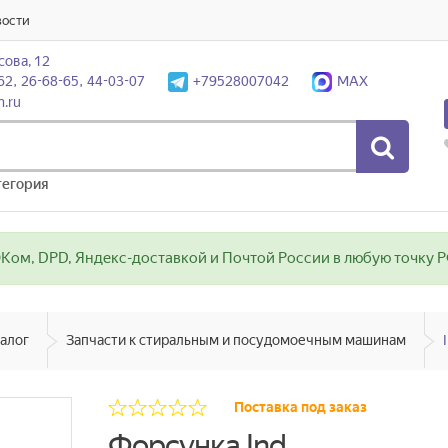
вости
сова, 12
62, 26-68-65, 44-03-07
+79528007042
MAX
n.ru
тегория
ом, DPD, Яндекс-доставкой и Почтой России в любую точку РФ
алог
Запчасти к стиральным и посудомоечным машинам
Поставка под заказ
Форсунка Ind