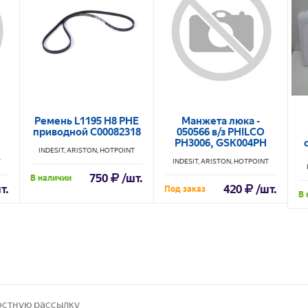
Ремень L1195 H8 PHE
Манжета люка -
приводной C00082318
050566 в/з PHILCO
PH3006, GSK004PH
INDESIT, ARISTON, HOTPOINT
T
INDESIT, ARISTON, HOTPOINT
750
/шт.
В наличии
т.
420
/шт.
Под заказ
В 