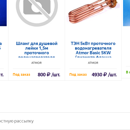
а
Шланг для душевой
ТЭН 5кВт проточного
6
лейки 1,5м
водонагревателя
проточного
Atmor Basic 5KW
водонагревателя
(диаметр фланца
Atmor
66мм) 65180270
ATMOR
ATMOR
В 
т.
800
/шт.
4930
/шт.
Под заказ
Под заказ