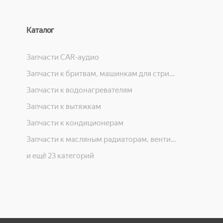
Каталог
Запчасти CAR-аудио
Запчасти к бритвам, машинкам для стрижки, фенам, эпиляторам, зубным щёткам
Запчасти к водонагревателям
Запчасти к вытяжкам
Запчасти к кондиционерам
Запчасти к масляным радиаторам, вентиляторам, увлажнителям воздуха и теплотехнике
и ещё 23 категорий