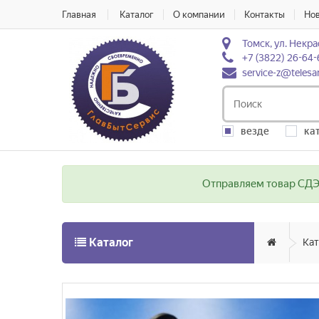
Главная
Каталог
О компании
Контакты
Но
Томск, ул. Некра
+7 (3822) 26-64-
service-z@telesa
везде
ка
Отправляем товар СДЭК
Каталог
Кат