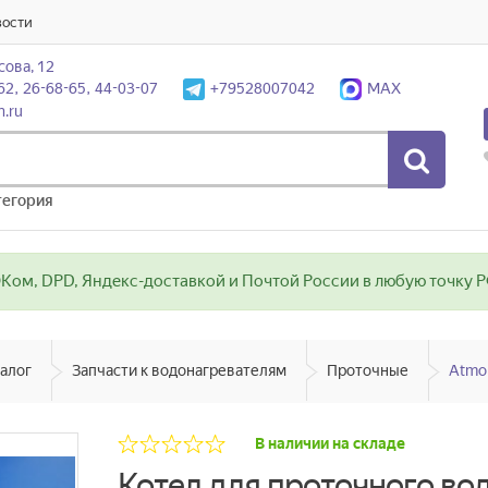
вости
сова, 12
62, 26-68-65, 44-03-07
+79528007042
MAX
n.ru
тегория
ом, DPD, Яндекс-доставкой и Почтой России в любую точку РФ
алог
Запчасти к водонагревателям
Проточные
Atmo
В наличии на складе
Котел для проточного во