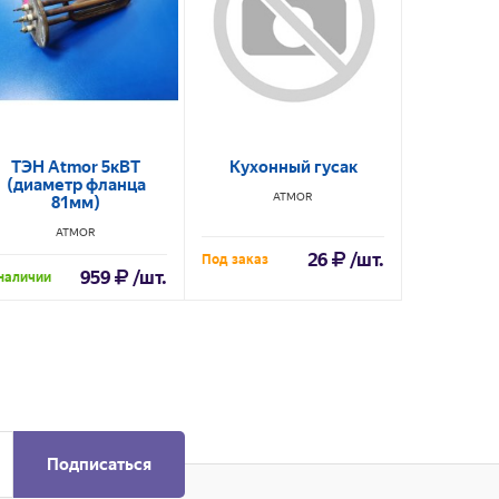
ТЭН Atmor 5кВТ
Кухонный гусак
ТЭН At
(диаметр фланца
ATMOR
A
81мм)
ATMOR
26
/шт.
Под заказ
Под заказ
959
/шт.
наличии
Подписаться