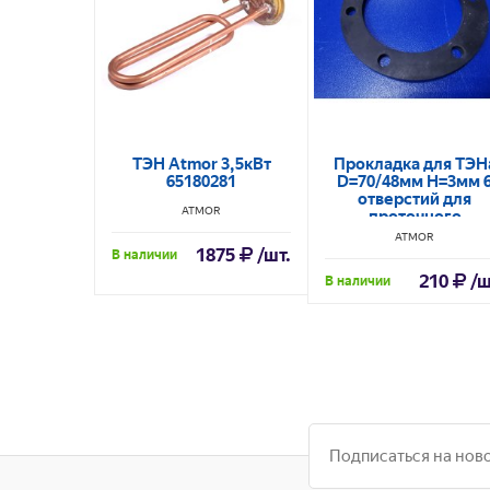
ТЭН Atmor 3,5кВт
Прокладка для ТЭН
65180281
D=70/48мм H=3мм 
отверстий для
ATMOR
проточного
водонагревателя
ATMOR
1875
/шт.
В наличии
210
/ш
В наличии