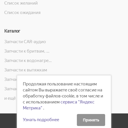
Список желаний
Список ожидания
Каталог
Запчасти CAR-аудио
Запчасти к бритвам, машинкам для стрижки, фенам, эпиляторам, зубным щёткам
Запчасти к водонагревателям
Запчасти к вытяжкам
Запчасти к кондиционерам
Продолжая пользование настоящим
Запчасти к масляным радиаторам, вентиляторам, увлажнителям воздуха и теплотехнике
сайтом Вы выражаете своё согласие на
обработку файлов-cookie, в том числе и
и ещё 23 категорий
с использованием
сервиса "Яндекс
Метрика"
.
Узнать подробнее
Принять
2008 - 2026 ©
ГлавБытСервис