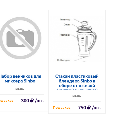
Набор венчиков для
Стакан пластиковый
Нож для
миксера Sinbo
блендера Sinbo в
Sinbo
сборе с ножевой
SINBO
группой и крышкой
для SHB3090
SINBO
300
/шт.
д заказ
Под заказ
750
/шт.
Под заказ