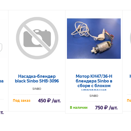
Насадка-блендер
Мотор KH47/36-H
ра
black Sinbo SHB-3096
блендера Sinbo в
сборе с блоком
SINBO
управления
HB988(GS)-21 REV:A
SINBO
муфтой и сетевым
450
/шт.
Под заказ
По
шуром
750
/шт.
В наличии
т.