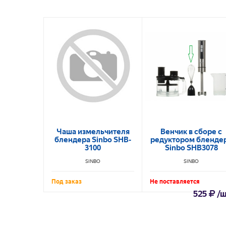
Чаша измельчителя
Венчик в сборе с
блендера Sinbo SHB-
редуктором бленде
3100
Sinbo SHB3078
SINBO
SINBO
Под заказ
Не поставляется
525
/ш