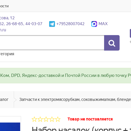
вости
сова, 12
62, 26-68-65, 44-03-07
+79528007042
MAX
n.ru
тегория
ом, DPD, Яндекс-доставкой и Почтой России в любую точку РФ
алог
Товар не поставляется
Набор насадок (корпус + 