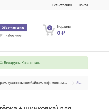
Регистрация
Войти
Корзина:
Обратная связь
0
0
избранное
, Беларусь, Казахстан.
Запчасти к электромясорубкам, соковыжималкам, блендерам, кухонным комбайнам, кофемолкам, пароваркам
Sinbo
тёрка + шинковка) для