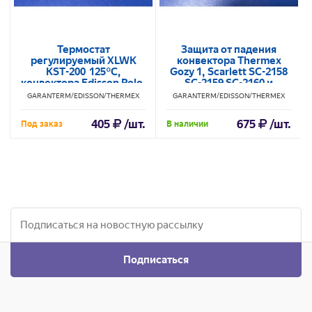
Термостат
Защита от падения
регулируемый XLWK
конвектора Thermex
KST-200 125°С,
Gozy 1, Scarlett SC-2158
конвектора Edisson Polo,
SC-2159 SC-2160 и
Thermex Pronto
другие FD4 KW1-103H
GARANTERM/EDISSON/THERMEX
GARANTERM/EDISSON/THERMEX
ЭдЭБ01812
405
/шт.
675
/шт.
Под заказ
В наличии
Подписаться