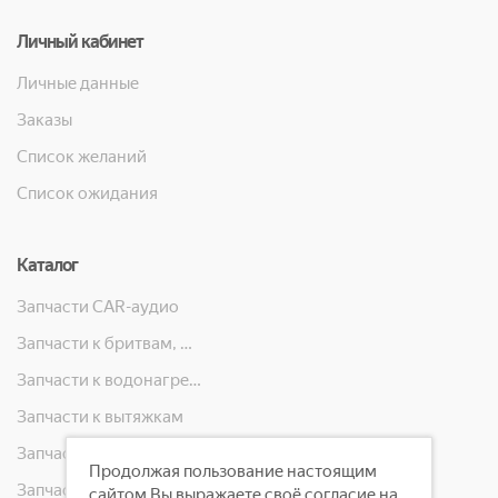
Личный кабинет
Личные данные
Заказы
Список желаний
Список ожидания
Каталог
Запчасти CAR-аудио
Запчасти к бритвам, машинкам для стрижки, фенам, эпиляторам, зубным щёткам
Запчасти к водонагревателям
Запчасти к вытяжкам
Запчасти к кондиционерам
Продолжая пользование настоящим
Запчасти к масляным радиаторам, вентиляторам, увлажнителям воздуха и теплотехнике
сайтом Вы выражаете своё согласие на