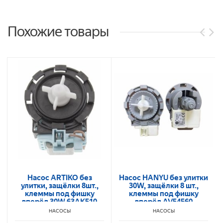
Похожие товары
Насос ARTIKO без
Насос HANYU без улитки
улитки, защёлки 8шт.,
30W, защёлки 8 шт.,
клеммы под фишку
клеммы под фишку
вперёд 30W 63AK510
вперёд AV54560
Bsh141874/140717/63BS607
НАСОСЫ
НАСОСЫ