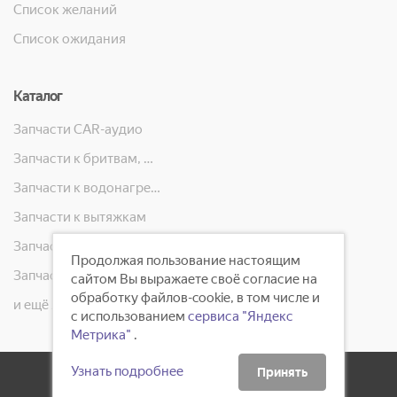
Список желаний
Список ожидания
Каталог
Запчасти CAR-аудио
Запчасти к бритвам, машинкам для стрижки, фенам, эпиляторам, зубным щёткам
Запчасти к водонагревателям
Запчасти к вытяжкам
Запчасти к кондиционерам
Продолжая пользование настоящим
Запчасти к масляным радиаторам, вентиляторам, увлажнителям воздуха и теплотехнике
сайтом Вы выражаете своё согласие на
обработку файлов-cookie, в том числе и
и ещё 23 категорий
с использованием
сервиса "Яндекс
Метрика"
.
Узнать подробнее
Принять
2008 - 2026 ©
ГлавБытСервис