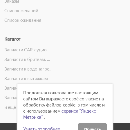
Заказы
Список желаний
Список ожидания
Каталог
Запчасти CAR-аудио
Запчасти к бритвам, машинкам для стрижки, фенам, эпиляторам, зубным щёткам
Запчасти к водонагревателям
Запчасти к вытяжкам
Запчасти к кондиционерам
Продолжая пользование настоящим
Запчасти к масляным радиаторам, вентиляторам, увлажнителям воздуха и теплотехнике
сайтом Вы выражаете своё согласие на
обработку файлов-cookie, в том числе и
и ещё 23 категорий
с использованием
сервиса "Яндекс
Метрика"
.
Узнать подробнее
Принять