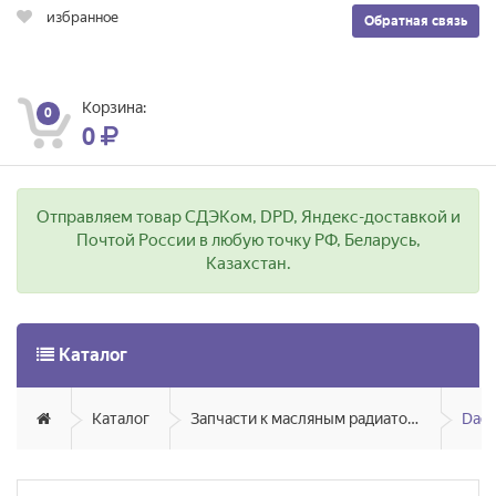
избранное
Обратная связь
Корзина:
0
0
Отправляем товар СДЭКом, DPD, Яндекс-доставкой и
Почтой России в любую точку РФ, Беларусь,
Казахстан.
Каталог
Каталог
Запчасти к масляным радиаторам, вентиляторам, увлажнителям воздуха и теплотехнике
Dae