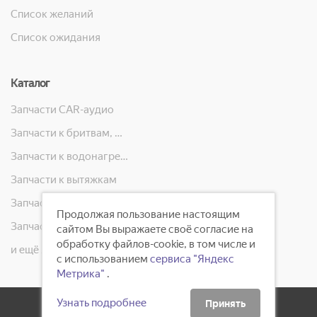
Список желаний
Список ожидания
Каталог
Запчасти CAR-аудио
Запчасти к бритвам, машинкам для стрижки, фенам, эпиляторам, зубным щёткам
Запчасти к водонагревателям
Запчасти к вытяжкам
Запчасти к кондиционерам
Продолжая пользование настоящим
Запчасти к масляным радиаторам, вентиляторам, увлажнителям воздуха и теплотехнике
сайтом Вы выражаете своё согласие на
обработку файлов-cookie, в том числе и
и ещё 23 категорий
с использованием
сервиса "Яндекс
Метрика"
.
Узнать подробнее
Принять
2008 - 2026 ©
ГлавБытСервис