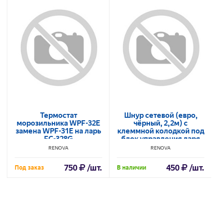
Термостат
Шнур сетевой (евро,
морозильника WPF-32E
чёрный, 2,2м) с
замена WPF-31E на ларь
клеммной колодкой под
FC-328G
блок управления ларя
Renova
RENOVA
RENOVA
750
/шт.
450
/шт.
Под заказ
В наличии