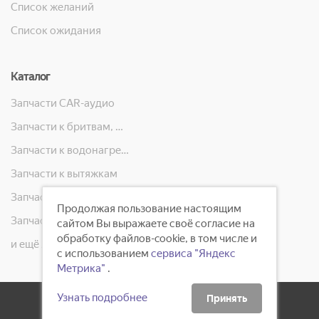
Список желаний
Список ожидания
Каталог
Запчасти CAR-аудио
Запчасти к бритвам, машинкам для стрижки, фенам, эпиляторам, зубным щёткам
Запчасти к водонагревателям
Запчасти к вытяжкам
Запчасти к кондиционерам
Продолжая пользование настоящим
Запчасти к масляным радиаторам, вентиляторам, увлажнителям воздуха и теплотехнике
сайтом Вы выражаете своё согласие на
обработку файлов-cookie, в том числе и
и ещё 23 категорий
с использованием
сервиса "Яндекс
Метрика"
.
Узнать подробнее
Принять
2008 - 2026 ©
ГлавБытСервис