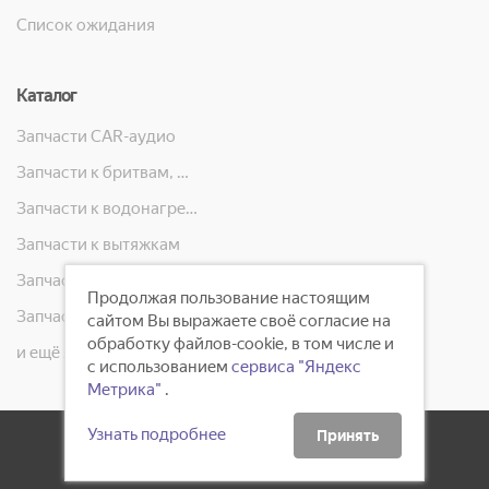
Список ожидания
Каталог
Запчасти CAR-аудио
Запчасти к бритвам, машинкам для стрижки, фенам, эпиляторам, зубным щёткам
Запчасти к водонагревателям
Запчасти к вытяжкам
Запчасти к кондиционерам
Продолжая пользование настоящим
Запчасти к масляным радиаторам, вентиляторам, увлажнителям воздуха и теплотехнике
сайтом Вы выражаете своё согласие на
обработку файлов-cookie, в том числе и
и ещё 23 категорий
с использованием
сервиса "Яндекс
Метрика"
.
Узнать подробнее
Принять
2008 - 2026 ©
ГлавБытСервис