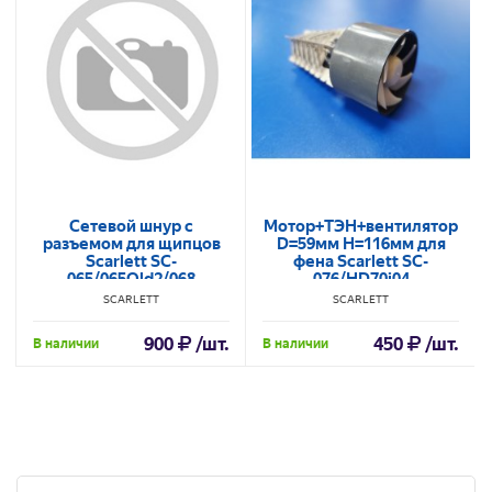
Сетевой шнур с
Мотор+ТЭН+вентилятор
разъемом для щипцов
D=59мм H=116мм для
Scarlett SC-
фена Scarlett SC-
065/065Old2/068
076/HD70i04
BA30737001340 в/з
SCARLETT
SCARLETT
BA30737001830
900
/шт.
450
/шт.
В наличии
В наличии