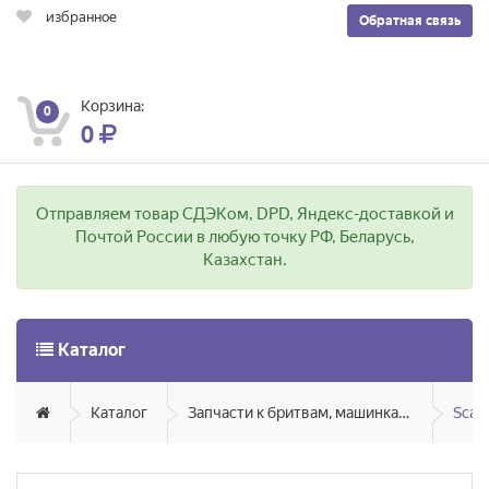
избранное
Обратная связь
Корзина:
0
0
Отправляем товар СДЭКом, DPD, Яндекс-доставкой и
Почтой России в любую точку РФ, Беларусь,
Казахстан.
Каталог
Каталог
Запчасти к бритвам, машинкам для стрижки, фенам, эпиляторам, зубным щёткам
Scarl