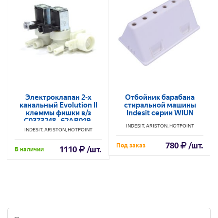
Электроклапан 2-х
Отбойник барабана
канальный Evolution II
стиральной машины
клеммы фишки в/з
Indesit серии WIUN
C0373248, 62AB019,
INDESIT, ARISTON, HOTPOINT
VAL021ID, 093843, 96877
INDESIT, ARISTON, HOTPOINT
780
/шт.
Под заказ
1110
/шт.
В наличии