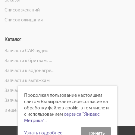
Заказы
Список желаний
Список ожидания
Каталог
Запчасти CAR-аудио
Запчасти к бритвам, машинкам для стрижки, фенам, эпиляторам, зубным щёткам
Запчасти к водонагревателям
Запчасти к вытяжкам
Запчасти к кондиционерам
Продолжая пользование настоящим
Запчасти к масляным радиаторам, вентиляторам, увлажнителям воздуха и теплотехнике
сайтом Вы выражаете своё согласие на
обработку файлов-cookie, в том числе и
и ещё 23 категорий
с использованием
сервиса "Яндекс
Метрика"
.
Узнать подробнее
Принять