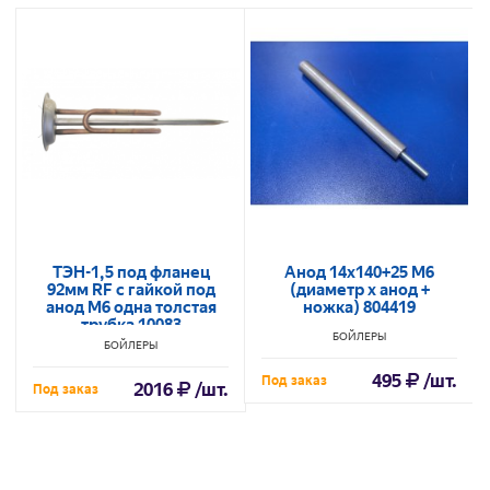
ТЭН-1,5 под фланец
Анод 14х140+25 М6
92мм RF c гайкой под
(диаметр х анод +
анод M6 одна толстая
ножка) 804419
трубка 10083
БОЙЛЕРЫ
БОЙЛЕРЫ
495
/шт.
Под заказ
2016
/шт.
Под заказ