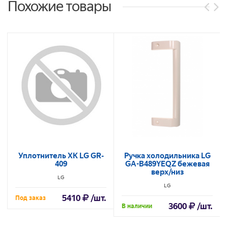
Похожие товары
Уплотнитель ХК LG GR-
Ручка холодильника LG
409
GA-B489YEQZ бежевая
верх/низ
LG
LG
5410
/шт.
Под заказ
3600
/шт.
В наличии