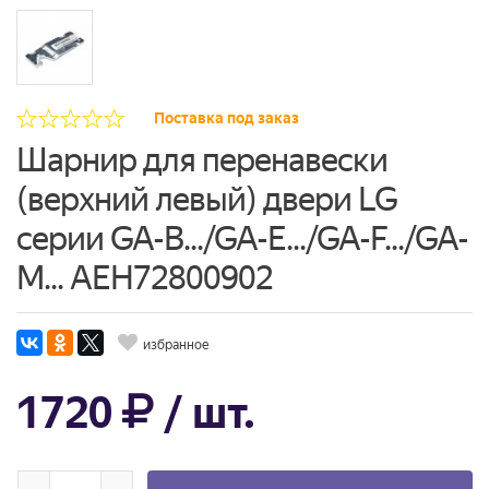
Поставка под заказ
Шарнир для перенавески
(верхний левый) двери LG
серии GA-B.../GA-E.../GA-F.../GA-
M... AEH72800902
избранное
1720
/ шт.