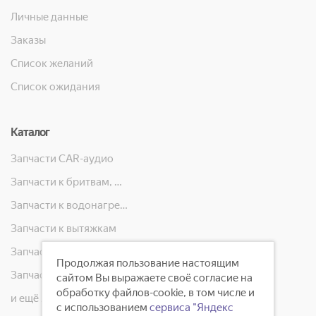
Личные данные
Заказы
Список желаний
Список ожидания
Каталог
Запчасти CAR-аудио
Запчасти к бритвам, машинкам для стрижки, фенам, эпиляторам, зубным щёткам
Запчасти к водонагревателям
Запчасти к вытяжкам
Запчасти к кондиционерам
Продолжая пользование настоящим
Запчасти к масляным радиаторам, вентиляторам, увлажнителям воздуха и теплотехнике
сайтом Вы выражаете своё согласие на
обработку файлов-cookie, в том числе и
и ещё 23 категорий
с использованием
сервиса "Яндекс