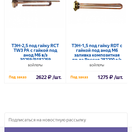
ТЭН-2,5 под гайку RCT
ТЭН-1,5 под гайку RDT с
TW3 PA с гайкой под
гайкой под анод M6
анод M6 в/з
заливка композитная
30259/R182259
пр-ва Россия 282200 в/з
30291
БОЙЛЕРЫ
БОЙЛЕРЫ
2622
/шт.
1275
/шт.
Под заказ
Под заказ