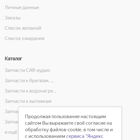
Личные данные
Заказы
Список желаний
Список ожидания
Каталог
Запчасти CAR-аудио
Запчасти к бритвам, машинкам для стрижки, фенам, эпиляторам, зубным щёткам
Запчасти к водонагревателям
Запчасти к вытяжкам
Запчасти к кондиционерам
Продолжая пользование настоящим
Запчасти к масляным радиаторам, вентиляторам, увлажнителям воздуха и теплотехнике
сайтом Вы выражаете своё согласие на
обработку файлов-cookie, в том числе и
и ещё 23 категорий
с использованием
сервиса "Яндекс