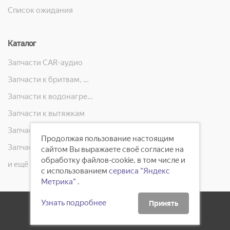
Список ожидания
Каталог
Запчасти CAR-аудио
Запчасти к бритвам, машинкам для стрижки, фенам, эпиляторам, зубным щёткам
Запчасти к водонагревателям
Запчасти к вытяжкам
Запчасти к кондиционерам
Продолжая пользование настоящим
Запчасти к масляным радиаторам, вентиляторам, увлажнителям воздуха и теплотехнике
сайтом Вы выражаете своё согласие на
обработку файлов-cookie, в том числе и
и ещё 23 категорий
с использованием
сервиса "Яндекс
Метрика"
.
Узнать подробнее
Принять
2008 - 2026 ©
ГлавБытСервис