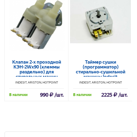
Клапан 2-х проходной
Таймер сушки
КЭН-2Wх90 (клеммы
(программатор)
раздельно) для
стирально-сушильной
стиральных машин
машины Indesit
Indesit, Атлант
WDS1040TX C00050597
INDESIT, ARISTON, HOTPOINT
INDESIT, ARISTON, HOTPOINT
C00021864
990
/шт.
2225
/шт.
В наличии
В наличии