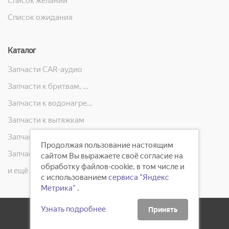
Список желаний
Список ожидания
Каталог
Запчасти CAR-аудио
Запчасти к бритвам, машинкам для стрижки, фенам, эпиляторам, зубным щёткам
Запчасти к водонагревателям
Запчасти к вытяжкам
Запчасти к кондиционерам
Продолжая пользование настоящим
Запчасти к масляным радиаторам, вентиляторам, увлажнителям воздуха и теплотехнике
сайтом Вы выражаете своё согласие на
обработку файлов-cookie, в том числе и
и ещё 23 категорий
с использованием
сервиса "Яндекс
Метрика"
.
Узнать подробнее
Принять
2008 - 2026 ©
ГлавБытСервис