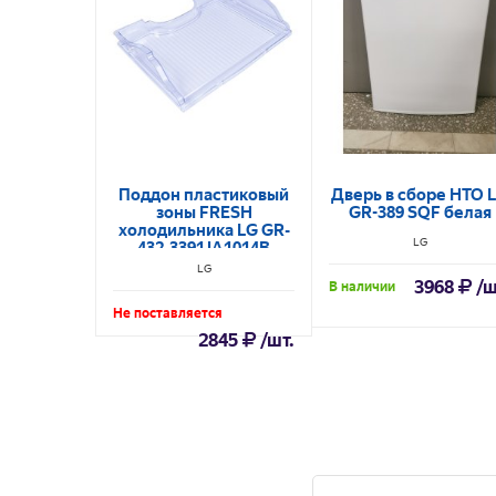
Поддон пластиковый
Дверь в сборе НТО 
зоны FRESH
GR-389 SQF белая
холодильника LG GR-
LG
432 3391JA1014B
LG
3968
/ш
В наличии
Не поставляется
2845
/шт.