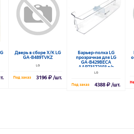
LG
Дверь в сборе Х/К LG
Барьер-полка LG
GA-B489TVKZ
прозрачная для LG
о
GA-B429BECA
LG
AAP73172103 в/з
AAP73172102,
LG
MAN62168201
т.
3196
/шт.
Под заказ
Не
4388
/шт.
Под заказ