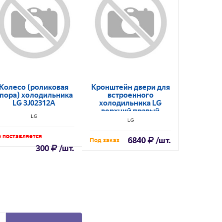
Колесо (роликовая
Кронштейн двери для
Дверь в 
пора) холодильника
встроенного
GC-B
LG 3J02312A
холодильника LG
верхний правый
LG
4775JA3030B
LG
Не поставл
 поставляется
6840
/шт.
Под заказ
300
/шт.