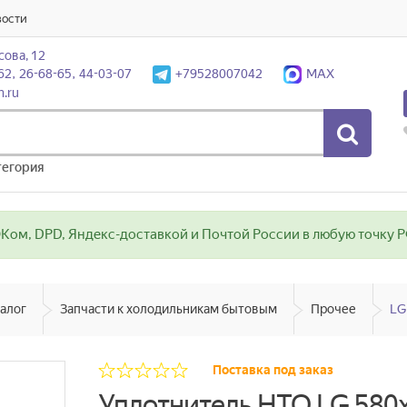
вости
сова, 12
62, 26-68-65, 44-03-07
+79528007042
MAX
n.ru
тегория
ом, DPD, Яндекс-доставкой и Почтой России в любую точку РФ
алог
Запчасти к холодильникам бытовым
Прочее
LG
Поставка под заказ
Уплотнитель НТО LG 58