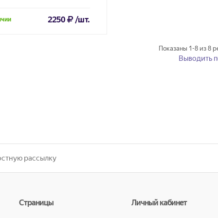
2250
/шт.
ичии
Показаны
1-8
из
8
ре
Выводить п
Страницы
Личный кабинет