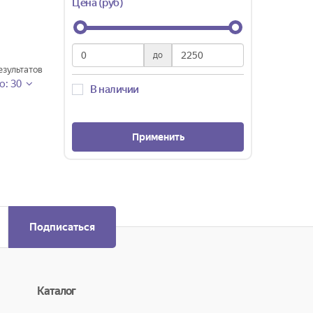
Цена (руб)
до
зультатов
о: 30
В наличии
Применить
Подписаться
Каталог