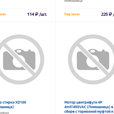
ПОМОШНИЦА
114
/шт.
225
аказ
Под заказ
р стирки XD100
Мотор центрифуги 4P
ошница)
4mF/450VAC (Помошница) в
сборе с тормозной муфтой и
ШНИЦА