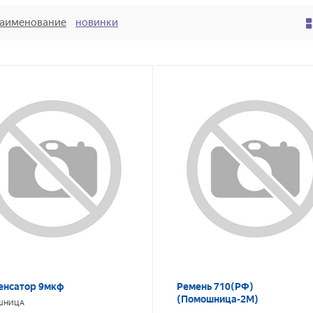
аименование
новинки
енсатор 9мкф
Ремень 710(РФ)
(Помошница-2М)
ШНИЦА