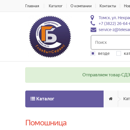
Главная
Каталог
О компании
Контакты
Но
Томск, ул. Некра
+7 (3822) 26-64-
service-z@telesa
везде
ка
Отправляем товар СДЭК
Каталог
Кат
Помошница