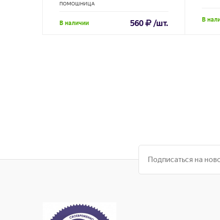
Помошница-2М
ПОМОШНИЦА
В нал
560
/шт.
В наличии