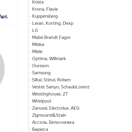
Krista
Krona, Flavia
/шт.
Kuppersberg
Leran, Korting, Dexp
LG
Mabe Brandt Fagor
Midea
Miele
Optima, Willmark
Oursson
Samsung
Siltal, Stinol, Rolsen
Vestel, Sanyo, SchaubLorenz
Westinghouse, ZT
Whirlpool
Zanussi, Electrolux, AEG
Zigmound&Stain
Ассоль, Белоснежка
Бирюса