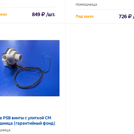
редуктором
ПОМОШНИЦА
849
/шт.
аказ
726
Под заказ
а PSB винты с улиткой СМ
шница (гарантийный фонд)
ШНИЦА