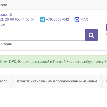
вости
сова, 12
62, 26-68-65, 44-03-07
+79528007042
MAX
n.ru
тегория
ом, DPD, Яндекс-доставкой и Почтой России в любую точку РФ
алог
Запчасти к стиральным и посудомоечным машинам