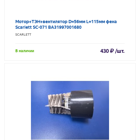
Мотор+ТЭН+вентилятор D=56мм L=115мм фена
Scarlett SC-071 BA31997001680
SCARLETT
430
/шт.
В наличии