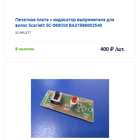
Печатная плата + индикатор выпрямителя для
волос Scarlett SC-068Old BA31986002540
SCARLETT
400
/шт.
В наличии