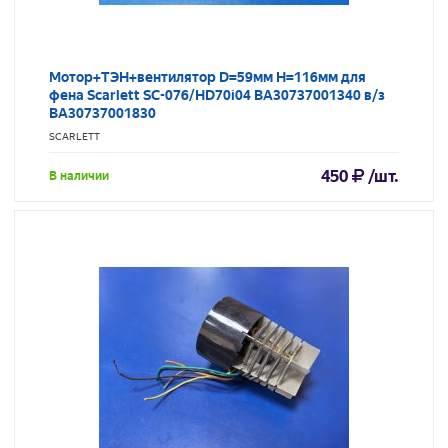
Мотор+ТЭН+вентилятор D=59мм H=116мм для
фена Scarlett SC-076/HD70i04 BA30737001340 в/з
BA30737001830
SCARLETT
450
/шт.
В наличии