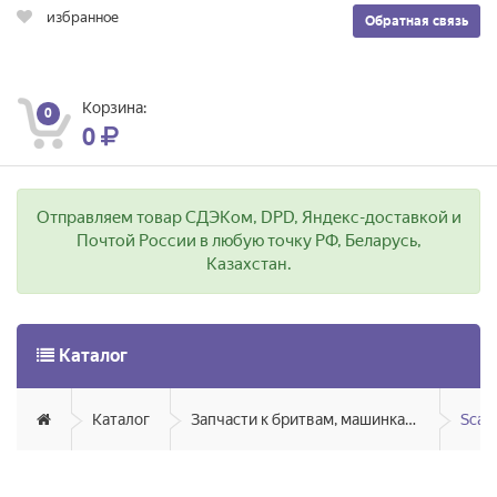
избранное
Обратная связь
Корзина:
0
0
Отправляем товар СДЭКом, DPD, Яндекс-доставкой и
Почтой России в любую точку РФ, Беларусь,
Казахстан.
Каталог
Каталог
Запчасти к бритвам, машинкам для стрижки, фенам, эпиляторам, зубным щёткам
Scarl