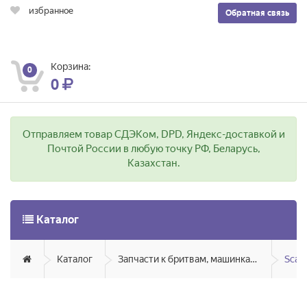
избранное
Обратная связь
Корзина:
0
0
Отправляем товар СДЭКом, DPD, Яндекс-доставкой и
Почтой России в любую точку РФ, Беларусь,
Казахстан.
Каталог
Каталог
Запчасти к бритвам, машинкам для стрижки, фенам, эпиляторам, зубным щёткам
Scarl