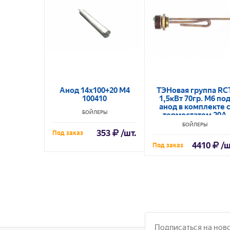
Анод 14х100+20 М4
ТЭНовая группа RС
100410
1,5кВт 70гр. M6 по
анод в комплекте 
БОЙЛЕРЫ
термостатом 20A
RECO
БОЙЛЕРЫ
353
/шт.
Под заказ
4410
/ш
Под заказ