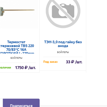
Термостат
ТЭН-3,0 под гайку без
ТЭН-1,5
стержневой TBS 220
анода
RCA c гай
70/83°С 16A
M6 тр
БОЙЛЕРЫ
КОРОТКИЙ L-220mm
термос
100890
S
БОЙЛЕРЫ
БО
33
/шт.
Под заказ
1750
/шт.
наличии
В наличии
Подписаться