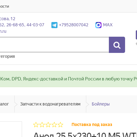
вости
сова, 12
62, 26-68-65, 44-03-07
+79528007042
MAX
n.ru
тегория
ом, DPD, Яндекс-доставкой и Почтой России в любую точку РФ
алог
Запчасти к водонагревателям
Бойлеры
Поставка под заказ
Анод 25,5х230+10 М5 W