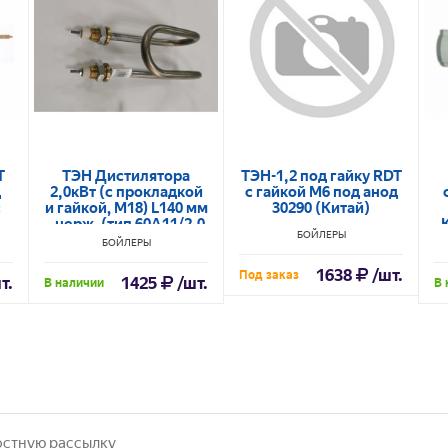
T
ТЭН Дистилятора
ТЭН-1,2 под гайку RDT
д
2,0кВт (с прокладкой
с гайкой M6 под анод
с
и гайкой, М18) L140 мм
30290 (Китай)
- нерж. (тип 60A11/2,0
БОЙЛЕРЫ
220 ф10) 10.320
БОЙЛЕРЫ
1638
/шт.
Под заказ
т.
1425
/шт.
В наличии
В 