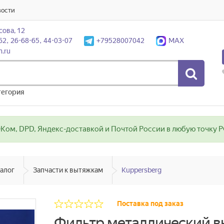
вости
сова, 12
62, 26-68-65, 44-03-07
+79528007042
MAX
n.ru
тегория
ом, DPD, Яндекс-доставкой и Почтой России в любую точку РФ
алог
Запчасти к вытяжкам
Kuppersberg
Поставка под заказ
Фильтр металлический вы