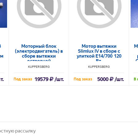
3
Моторный блок
Мотор вытяжки
М
(электродвигатель) в
Slimlux IV в сборе с
мм
сборе вытяжки
улиткой E14/700 120
островной
Вт.
Kuppersberg VORTEX
K
KUPPERSBERG
KUPPERSBERG
GW в/з 150.1.05.0035
т.
19579
/шт.
5000
/шт.
Под заказ
Под заказ
В 