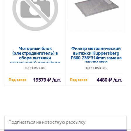
Моторный блок
Фильтр металлический
(электродвигатель) в
вытяжки Kuppersberg
сборе вытяжки
F660 236*314mm замена
островной Kuppersberg
2302044001
VORTEX GW в/з
KUPPERSBERG
KUPPERSBERG
150.1.05.0035
19579
/шт.
4480
/шт.
Под заказ
Под заказ