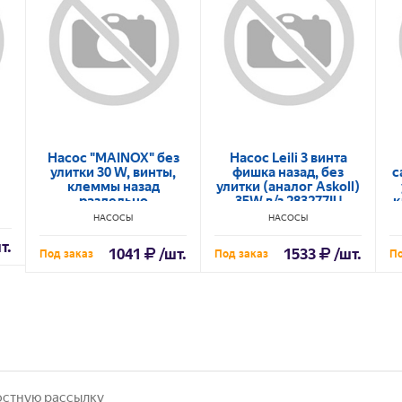
Насос "MAINOX" без
Насос Leili 3 винта
улитки 30 W, винты,
фишка назад, без
с
клеммы назад
улитки (аналог Askoll)
раздельно
35W в/з 283277IU
к
(арт.10MA50)
НАСОСЫ
НАСОСЫ
т.
1041
/шт.
1533
/шт.
Под заказ
Под заказ
По