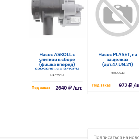
Насос ASKOLL с
Насос PLASET, на
улиткой в сборе
защелках
(фишка вперёд)
(арт.47.UN.21)
63BS609 код BOSCH
НАСОСЫ
141874,141896,144978
НАСОСЫ
в/з 47.BOH.13
972
/ш
Под заказ
2640
/шт.
Под заказ