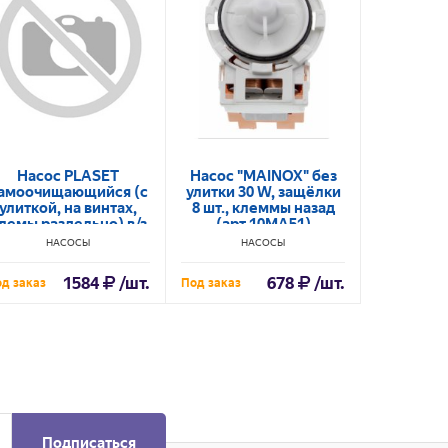
Насос PLASET
Насос "MAINOX" без
Насос 
амоочищающийся (с
улитки 30 W, защёлки
улитк
улиткой, на винтах,
8 шт., клеммы назад
защёло
лемы раздельно) в/з
(арт.10MA51)
назад раз
56835, 92264,
1, P301 
НАСОСЫ
НАСОСЫ
Н
4851001006
1584
/шт.
678
/шт.
д заказ
Под заказ
В наличии
Подписаться