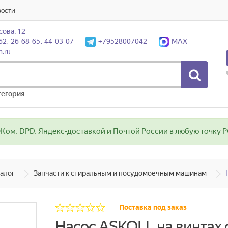
вости
сова, 12
62, 26-68-65, 44-03-07
+79528007042
MAX
n.ru
тегория
ом, DPD, Яндекс-доставкой и Почтой России в любую точку РФ
алог
Запчасти к стиральным и посудомоечным машинам
Поставка под заказ
Насос ASKOLL на винтах с