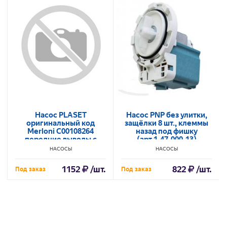
Насос PLASET
Насос PNP без улитки,
оригинальный код
защёлки 8 шт., клеммы
Merloni C00108264
назад под фишку
передние выводы с
(арт.1.47.000.13)
улиткой
НАСОСЫ
НАСОСЫ
1152
/шт.
822
/шт.
Под заказ
Под заказ