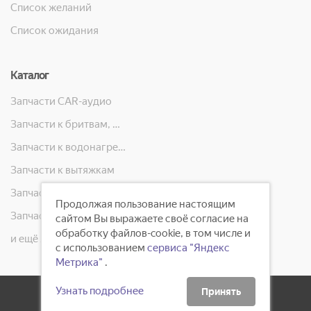
Список желаний
Список ожидания
Каталог
Запчасти CAR-аудио
Запчасти к бритвам, машинкам для стрижки, фенам, эпиляторам, зубным щёткам
Запчасти к водонагревателям
Запчасти к вытяжкам
Запчасти к кондиционерам
Продолжая пользование настоящим
Запчасти к масляным радиаторам, вентиляторам, увлажнителям воздуха и теплотехнике
сайтом Вы выражаете своё согласие на
обработку файлов-cookie, в том числе и
и ещё 23 категорий
с использованием
сервиса "Яндекс
Метрика"
.
Узнать подробнее
Принять
2008 - 2026 ©
ГлавБытСервис