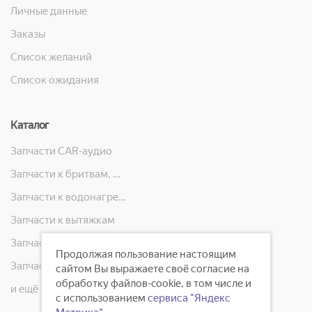
Личные данные
Заказы
Список желаний
Список ожидания
Каталог
Запчасти CAR-аудио
Запчасти к бритвам, машинкам для стрижки, фенам, эпиляторам, зубным щёткам
Запчасти к водонагревателям
Запчасти к вытяжкам
Запчасти к кондиционерам
Продолжая пользование настоящим
Запчасти к масляным радиаторам, вентиляторам, увлажнителям воздуха и теплотехнике
сайтом Вы выражаете своё согласие на
обработку файлов-cookie, в том числе и
и ещё 23 категорий
с использованием
сервиса "Яндекс