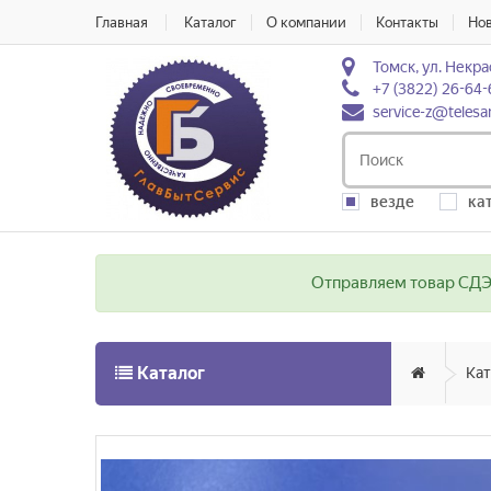
Главная
Каталог
О компании
Контакты
Но
Томск, ул. Некра
+7 (3822) 26-64-
service-z@telesa
везде
ка
Отправляем товар СДЭК
Каталог
Кат