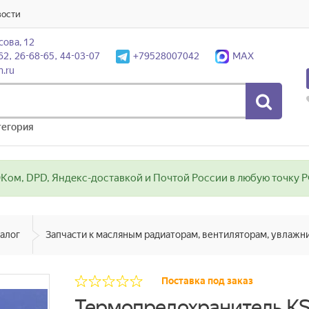
вости
сова, 12
62, 26-68-65, 44-03-07
+79528007042
MAX
n.ru
тегория
ом, DPD, Яндекс-доставкой и Почтой России в любую точку РФ
алог
Поставка под заказ
Термопредохранитель KS