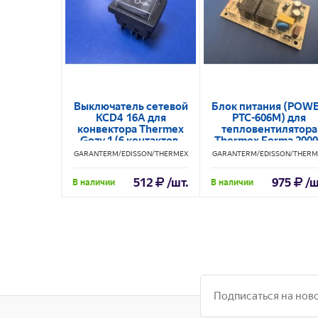
Выключатель сетевой
Блок питания (POW
KCD4 16A для
PTC-606M) для
конвектора Thermex
тепловентилятора
Gozy 1 (6 контактов,
Thermex Forma 200
посадочный размер
ЭдЭБ05600
GARANTERM/EDISSON/THERMEX
GARANTERM/EDISSON/THERM
27х22 мм)
512
/шт.
975
/ш
В наличии
В наличии