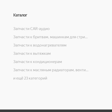
Каталог
Запчасти CAR-аудио
Запчасти к бритвам, машинкам для стрижки, фенам, эпиляторам, зубным щёткам
Запчасти к водонагревателям
Запчасти к вытяжкам
Запчасти к кондиционерам
Запчасти к масляным радиаторам, вентиляторам, увлажнителям воздуха и теплотехнике
и ещё 23 категорий