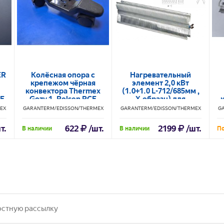
ER
Колёсная опора с
Нагревательный
крепежом чёрная
элемент 2,0 кВт
конвектора Thermex
(1.0+1.0 L-712/685мм ,
0E
Gozy 1, Rolsen RCE
Х-образн) для
конвекторов Edisson
EX
GARANTERM/EDISSON/THERMEX
GARANTERM/EDISSON/THERMEX
G
S20UE NCA20
т.
622
/шт.
2199
/шт.
В наличии
В наличии
По