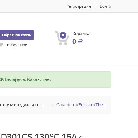
Регистрация
Войти
Корзина:
Обратная связь
0
0
избранное
, Беларусь, Казахстан.
Запчасти к масляным радиаторам, вентиляторам, увлажнителям воздуха и теплотехнике
Garanterm/Edisson/Thermex
D301CS 130°С 16A с