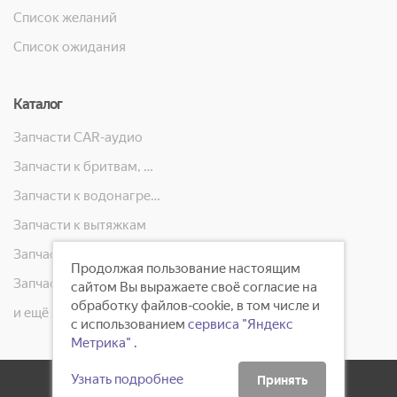
Список желаний
Список ожидания
Каталог
Запчасти CAR-аудио
Запчасти к бритвам, машинкам для стрижки, фенам, эпиляторам, зубным щёткам
Запчасти к водонагревателям
Запчасти к вытяжкам
Запчасти к кондиционерам
Продолжая пользование настоящим
Запчасти к масляным радиаторам, вентиляторам, увлажнителям воздуха и теплотехнике
сайтом Вы выражаете своё согласие на
обработку файлов-cookie, в том числе и
и ещё 23 категорий
с использованием
сервиса "Яндекс
Метрика"
.
Узнать подробнее
Принять
2008 - 2026 ©
ГлавБытСервис