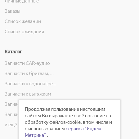
Личные данные
Заказы
Список желаний
Список ожидания
Каталог
Запчасти CAR-аудио
Запчасти к бритвам, машинкам для стрижки, фенам, эпиляторам, зубным щёткам
Запчасти к водонагревателям
Запчасти к вытяжкам
Запчасти к кондиционерам
Продолжая пользование настоящим
Запчасти к масляным радиаторам, вентиляторам, увлажнителям воздуха и теплотехнике
сайтом Вы выражаете своё согласие на
обработку файлов-cookie, в том числе и
и ещё 23 категорий
с использованием
сервиса "Яндекс
Метрика"
.