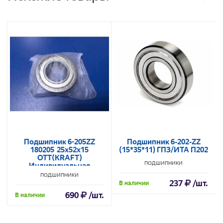
Подшипник 6-205ZZ
Подшипник 6-202-ZZ
180205 25х52х15
(15*35*11) ГПЗ/ИТА П202
OTT(KRAFT)
ПОДШИПНИКИ
Индивидуальная
упаковка (качественный
ПОДШИПНИКИ
Китай)
237
/шт.
В наличии
690
/шт.
В наличии