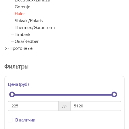
Electrolux/Zanussi
Gorenje
Haier
Shivaki/Polaris
Thermex/Garanterm
Timberk
Ока/Redber
Проточные
Фильтры
Цена (руб)
до
В наличии