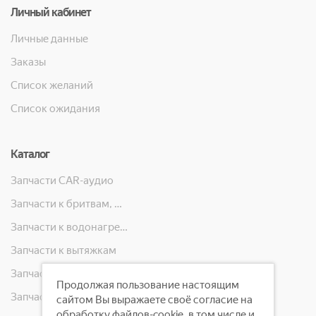
Личный кабинет
Личные данные
Заказы
Список желаний
Список ожидания
Каталог
Запчасти CAR-аудио
Запчасти к бритвам, машинкам для стрижки, фенам, эпиляторам, зубным щёткам
Запчасти к водонагревателям
Запчасти к вытяжкам
Запчасти к кондиционерам
Продолжая пользование настоящим
Запчасти к масляным радиаторам, вентиляторам, увлажнителям воздуха и теплотехнике
сайтом Вы выражаете своё согласие на
обработку файлов-cookie, в том числе и