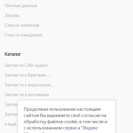
Личные данные
Заказы
Список желаний
Список ожидания
Каталог
Запчасти CAR-аудио
Запчасти к бритвам, машинкам для стрижки, фенам, эпиляторам, зубным щёткам
Запчасти к водонагревателям
Запчасти к вытяжкам
Запчасти к кондиционерам
Продолжая пользование настоящим
Запчасти к масляным радиаторам, вентиляторам, увлажнителям воздуха и теплотехнике
сайтом Вы выражаете своё согласие на
обработку файлов-cookie, в том числе и
и ещё 23 категорий
с использованием
сервиса "Яндекс