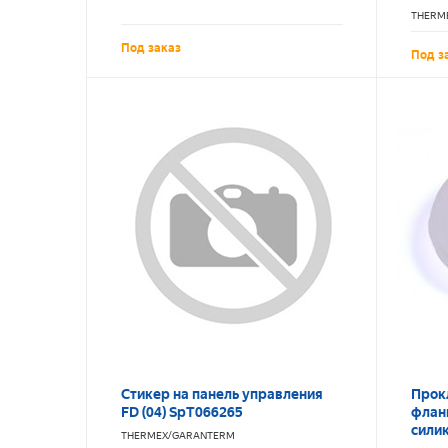
серии
THERM
Под заказ
Под з
Стикер на панель управления
Прок
FD (04) SpT066265
флан
сили
THERMEX/GARANTERM