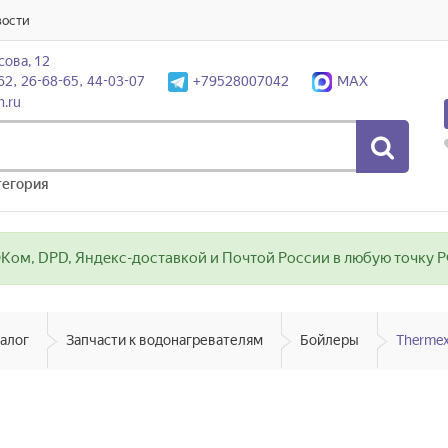
вости
сова, 12
62, 26-68-65, 44-03-07
+79528007042
MAX
n.ru
тегория
ом, DPD, Яндекс-доставкой и Почтой России в любую точку РФ
алог
Запчасти к водонагревателям
Бойлеры
Thermex