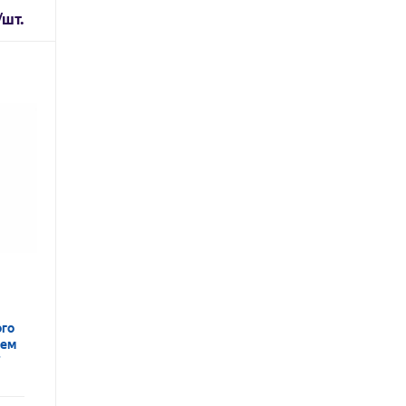
/шт.
ого
лем
7