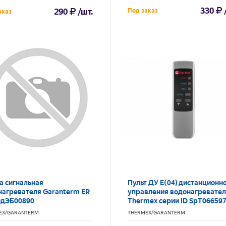
330
290
/шт.
Под заказ
аказ
а сигнальная
Пульт ДУ E(04) дистанционн
нагревателя Garanterm ER
управления водонагревате
 ЭдЭБ00890
Thermex серии ID SpT06659
EX/GARANTERM
THERMEX/GARANTERM