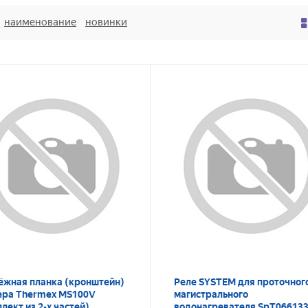
наименование
новинки
ёжная планка (кронштейн)
Реле SYSTEM для проточног
ера Thermex MS100V
магистрального
лект из 2-х частей)
водонагревателя SpT06613