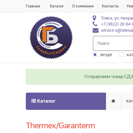
Главная
Каталог
О компании
Контакты
Но
Томск, ул. Некра
+7 (3822) 26-64-
service-z@telesa
везде
ка
Отправляем товар СДЭК
Каталог
Кат
Thermex/Garanterm