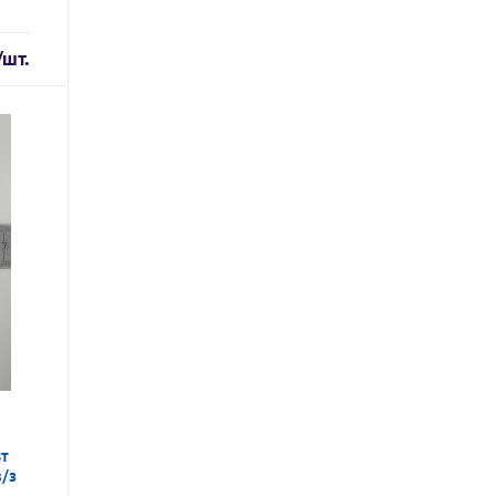
/шт.
Вт
в/з