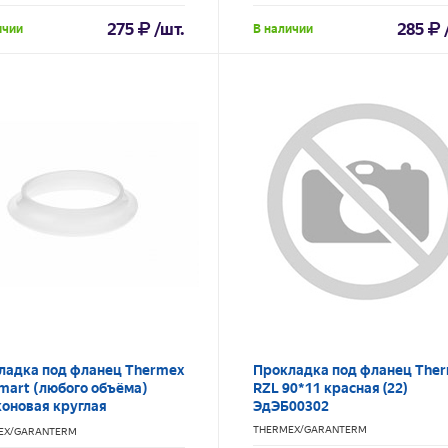
275
/шт.
285
ичии
В наличии
ладка под фланец Thermex
Прокладка под фланец The
mart (любого объёма)
RZL 90*11 красная (22)
коновая круглая
ЭдЭБ00302
*45*13 ЭдЭБ02599
THERMEX/GARANTERM
EX/GARANTERM