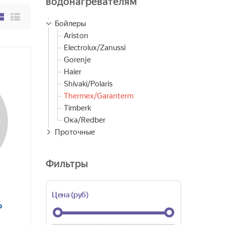
водонагревателям
Бойлеры
Ariston
Electrolux/Zanussi
Gorenje
Haier
Shivaki/Polaris
Thermex/Garanterm
Timberk
Ока/Redber
Проточные
Фильтры
Цена (руб)
о
3