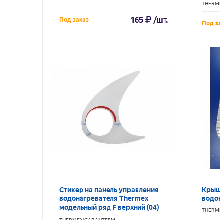
D=62*
THERM
165
/шт.
Под заказ
Под з
Стикер на панель управления
Крыш
водонагревателя Thermex
водо
модельный ряд F верхний (04)
THERM
SpT066263
THERMEX/GARANTERM