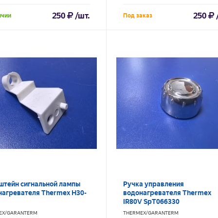
250
/шт.
250
ичии
Под заказ
штейн сигнальной лампы
Ручка управления
нагревателя Thermex H30-
водонагревателя Thermex
IR80V SpT066330
EX/GARANTERM
THERMEX/GARANTERM