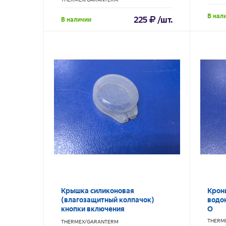
В нал
225
/шт.
В наличии
Крышка силиконовая
Крон
(влагозащитный колпачок)
водо
кнопки включения
O
водонагревателя Thermex H30-
THERM
THERMEX/GARANTERM