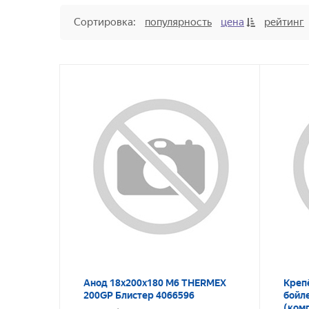
Сортировка:
популярность
цена
рейтинг
Анод 18х200х180 М6 THERMEX
Креп
200GP Блистер 4066596
бойл
(комп