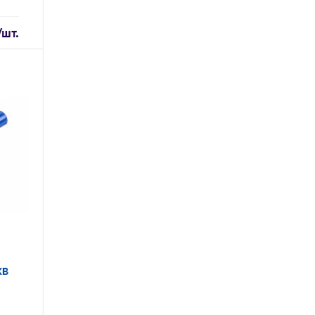
/шт.
ХВ