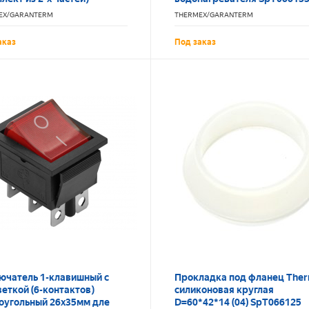
EX/GARANTERM
THERMEX/GARANTERM
аказ
Под заказ
ючатель 1-клавишный с
Прокладка под фланец The
еткой (6-контактов)
силиконовая круглая
оугольный 26х35мм дле
D=60*42*14 (04) SpT066125