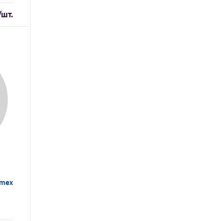
/шт.
rmex