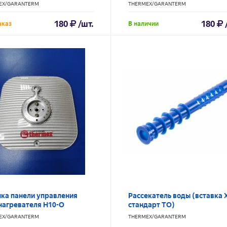
45*18 (06) SpT066155
SpT068998
EX/GARANTERM
THERMEX/GARANTERM
180
/шт.
180
аказ
В наличии
ка панели управления
Рассекатель воды (вставка 
нагревателя H10-O
стандарт ТО)
EX/GARANTERM
THERMEX/GARANTERM