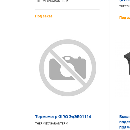
THERMEX/GARANTERM
THERM
Под заказ
Под з
Термометр GIRO ЭдЭБ01114
Выкл
подсв
THERMEX/GARANTERM
прям