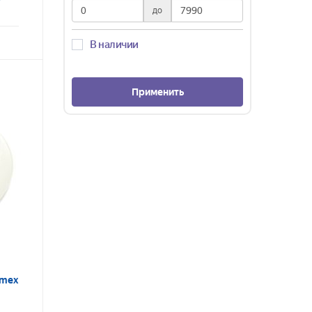
до
В наличии
Применить
rmex