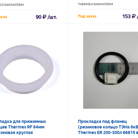
 Sprint EQ
THERMEX/GARANTERM
EX/GARANTERM
153
90
/шт.
Под заказ
аказ
ладка для прижимных
Прокладка под фланец
цев Thermex RF 64мм
(резиновое кольцо ТЭНа 6к
коновая круглая
Thermex ER 200-300л 66815 