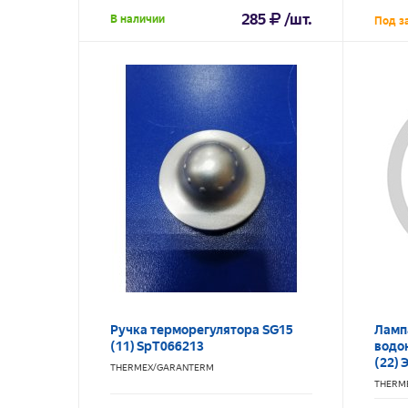
285
/шт.
В наличии
Под з
Ручка терморегулятора SG15
Ламп
(11) SpT066213
водо
(22)
THERMEX/GARANTERM
THERM