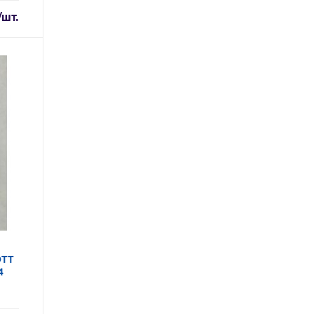
/шт.
ОТТ
4