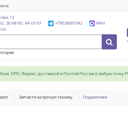
вости
сова, 12
62, 26-68-65, 44-03-07
+79528007042
MAX
n.ru
тегория
ом, DPD, Яндекс-доставкой и Почтой России в любую точку РФ
алог
Запчасти на прочую технику
Подшипники