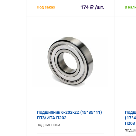
174
/шт.
Под заказ
В нал
Подшипник 6-202-ZZ (15*35*11)
Подш
ГПЗ/ИТА П202
(17*
П203
ПОДШИПНИКИ
ПОДШ