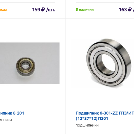
159
/шт.
163
аказ
В наличии
ипник 8-201
Подшипник 6-301-ZZ ГПЗ/И
(12*37*12) П301
ИПНИКИ
ПОДШИПНИКИ